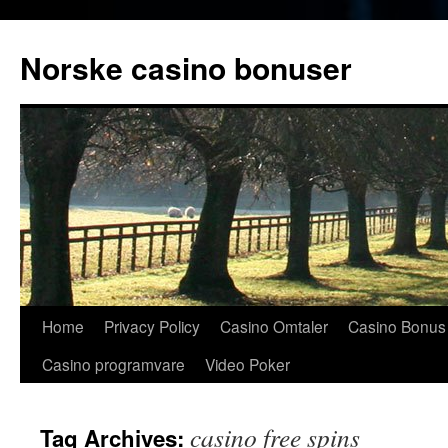
Norske casino bonuser
Skip
Home
Privacy Policy
Casino Omtaler
Casino Bonus
to
Casino programvare
Video Poker
content
casino free spins
Tag Archives: