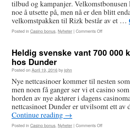
tilbud og kampanjer. Velkomstbonusen ha
noe å utsette på, men nå er den blitt en
velkomstpakken til Rizk består av et …
on
Posted in
Casino bonus
,
Nyheter
|
Comments Off
Eksklusiv
bonus
på
Heldig svenske vant 700 000 
400%
hos Dunder
+
25
Posted on
April 19, 2016
by
john
Big
Spins
Nye nettcasinoer kommer til nesten som 
fra
men noen få ganger ser vi et casino som s
Rizk!
horden av nye aktører i dagens casinom
nettcasinoet Dunder er utvilsomt ett a
Continue reading
→
on
Posted in
Casino bonus
,
Nyheter
|
Comments Off