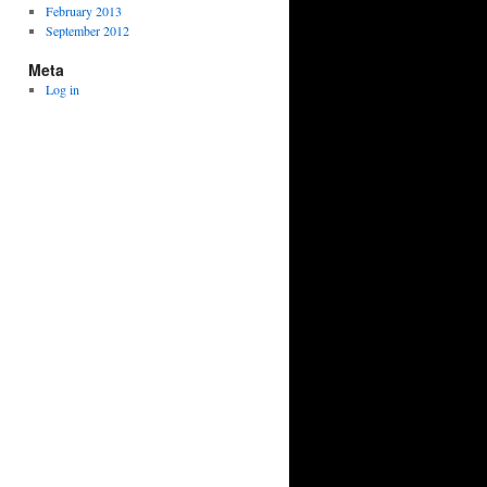
February 2013
September 2012
Meta
Log in