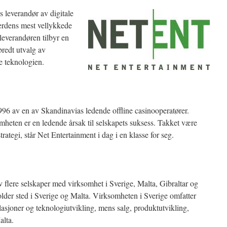
s leverandør av digitale
erdens mest vellykkede
leverandøren tilbyr en
bredt utvalg av
te teknologien.
996 av en av Skandinavias ledende offline casinooperatører.
mheten er en ledende årsak til selskapets suksess. Takket være
rategi, står Net Entertainment i dag i en klasse for seg.
 flere selskaper med virksomhet i Sverige, Malta, Gibraltar og
lder sted i Sverige og Malta. Virksomheten i Sverige omfatter
lasjoner og teknologiutvikling, mens salg, produktutvikling,
alta.