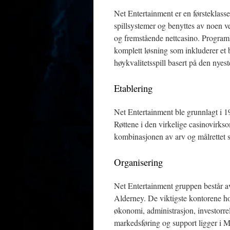
Net Entertainment er en førsteklasse
spillsystemer og benyttes av noen v
og fremstående nettcasino. Program
komplett løsning som inkluderer et 
høykvalitetsspill basert på den nyes
Etablering
Net Entertainment ble grunnlagt i 1
Røttene i den virkelige casinovirkso
kombinasjonen av arv og målrettet st
Organisering
Net Entertainment gruppen består av
Alderney. De viktigste kontorene ho
økonomi, administrasjon, investorre
markedsføring og support ligger i M