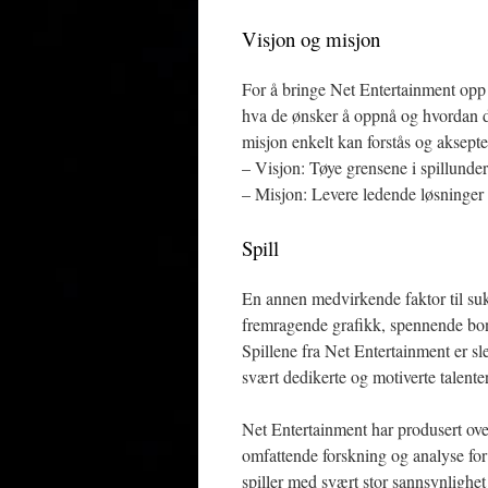
Visjon og misjon
For å bringe Net Entertainment opp 
hva de ønsker å oppnå og hvordan det
misjon enkelt kan forstås og aksept
– Visjon: Tøye grensene i spillunde
– Misjon: Levere ledende løsninger 
Spill
En annen medvirkende faktor til suk
fremragende grafikk, spennende bon
Spillene fra Net Entertainment er sle
svært dedikerte og motiverte talenter
Net Entertainment har produsert over 
omfattende forskning og analyse for 
spiller med svært stor sannsynlighet