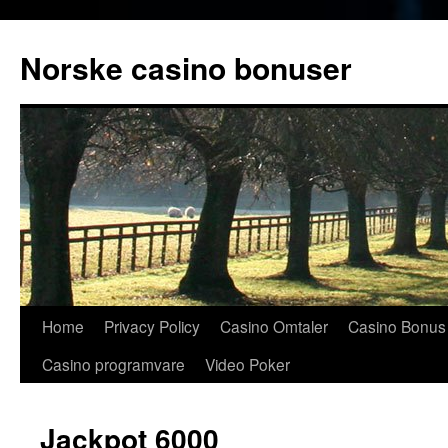
Norske casino bonuser
Skip
Home
Privacy Policy
Casino Omtaler
Casino Bonus
to
Casino programvare
Video Poker
content
Jackpot 6000