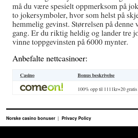
må du være spesielt oppmerksom på jo
to jokersymboler, hvor som helst på skj
hemmelig gevinst. Størrelsen på denne vi
gang. Er du riktig heldig og lander tre 
vinne toppgevinsten på 6000 mynter.
Anbefalte nettcasinoer:
Casino
Bonus beskrivelse
100% opp til 1111kr+20 gratis 
Norske casino bonuser
Privacy Policy