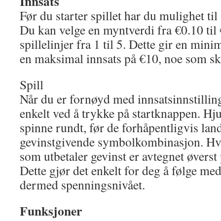
Innsats
Før du starter spillet har du mulighet til
Du kan velge en myntverdi fra €0.10 til 
spillelinjer fra 1 til 5. Dette gir en min
en maksimal innsats på €10, noe som skul
Spill
Når du er fornøyd med innsatsinnstilling
enkelt ved å trykke på startknappen. Hju
spinne rundt, før de forhåpentligvis la
gevinstgivende symbolkombinasjon. Hv
som utbetaler gevinst er avtegnet øverst
Dette gjør det enkelt for deg å følge med
dermed spenningsnivået.
Funksjoner