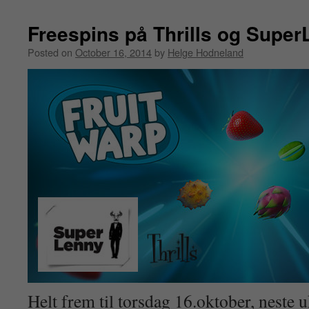
Freespins på Thrills og Super
Posted on
October 16, 2014
by
Helge Hodneland
Helt frem til torsdag 16.oktober, neste 