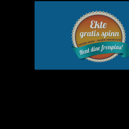
60 freespins direkte til d
- Gratis spill uten innskudd eller omsetningskr
- No deposit-bonuser, freespins og mye mer
- Bli den første til å dra nytte av eksklusive til