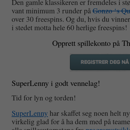
Den gamle klassikeren er fremdeles i stø
vant minimum 3 runder på
Gonzo ‘s Qu
over 30 freespins. Og du, hvis du vinner
i stedet motta hele 60 herlige freespins!
Opprett spillekonto på Thr
SuperLenny i godt vennelag!
Tid for lyn og torden!
SuperLenny
har skaffet seg noen helt ny
virkelig glad for å ha dem med på teamet
alle spilleautomatene fra
programutvikl