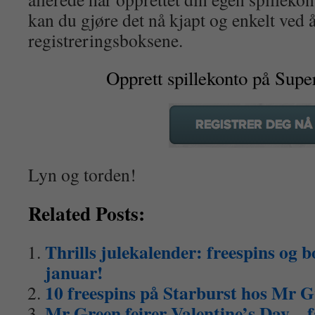
kan du gjøre det nå kjapt og enkelt ved 
registreringsboksene.
Opprett spillekonto på Supe
Lyn og torden!
Related Posts:
Thrills julekalender: freespins og b
januar!
10 freespins på Starburst hos Mr 
Mr Green feirer Valentine’s Day – f