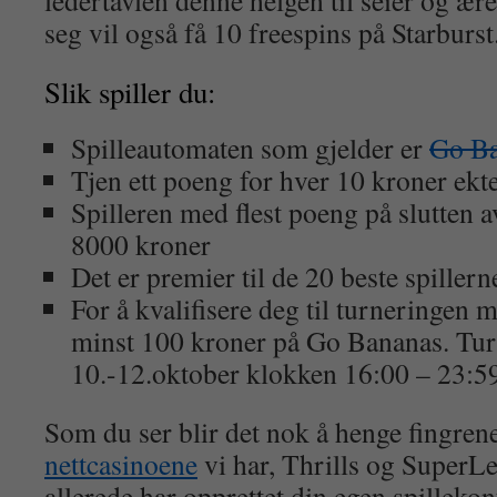
ledertavlen denne helgen til seier og ære
seg vil også få 10 freespins på Starburst
Slik spiller du:
Spilleautomaten som gjelder er
Go B
Tjen ett poeng for hver 10 kroner ekt
Spilleren med flest poeng på slutten a
8000 kroner
Det er premier til de 20 beste spiller
For å kvalifisere deg til turneringen m
minst 100 kroner på Go Bananas. Tur
10.-12.oktober klokken 16:00 – 23:5
Som du ser blir det nok å henge fingrene
nettcasinoene
vi har, Thrills og SuperL
allerede har opprettet din egen spilleko